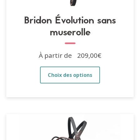
Bridon Évolution sans
muserolle
À partir de
209,00
€
Ce
Choix des options
produit
a
plusieurs
variations.
Les
options
peuvent
être
choisies