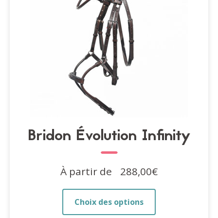
sur
la
page
du
produit
Bridon Évolution Infinity
À partir de
288,00
€
Ce
Choix des options
produit
a