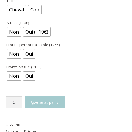
Taille
Cheval
Cob
Strass (+10€)
Non
Oui (+10€)
Frontal personnalisable (+25€)
Non
Oui
Frontal vague (+10€)
Non
Oui
quantité
Ajouter au panier
de
Bridon
Évolution
UGS :
ND
pour
Catégorie :
Bridon