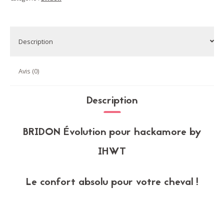
hackamore
|
sans
branches
Description
Avis (0)
Description
BRIDON Évolution pour hackamore by
IHWT
Le confort absolu pour votre cheval !