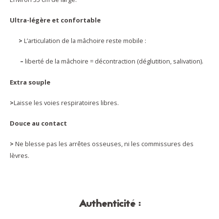
Ultra-légère et confortable
>
L’articulation de la mâchoire reste mobile :
–
liberté de la mâchoire = décontraction (déglutition, salivation).
Extra souple
>
Laisse les voies respiratoires libres.
Douce au contact
>
Ne blesse pas les arrêtes osseuses, ni les commissures des
lèvres.
Authenticité :