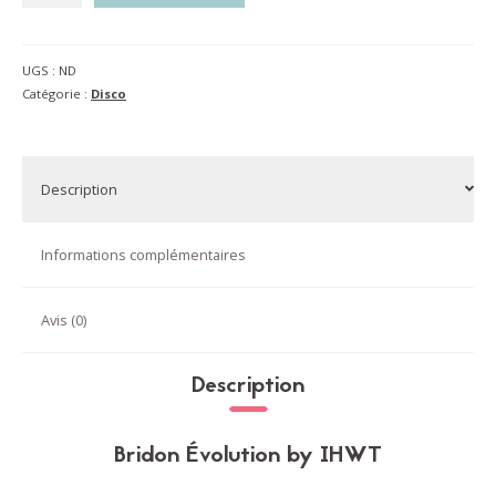
de
BRIDON
EVOLUTION
UGS :
ND
SOFT
Catégorie :
Disco
T
CONTACT
|
frontal
Description
DISCO
Informations complémentaires
Avis (0)
Description
Bridon Évolution by IHWT