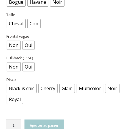
Bogue
Havane
Noir
Taille
Cheval
Cob
Frontal vague
Non
Oui
Pull-back (+15€)
Non
Oui
Disco
Black is chic
Cherry
Glam
Multicolor
Noir
Royal
quantité
Ajouter au panier