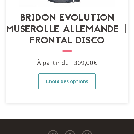
BRIDON EVOLUTION
MUSEROLLE ALLEMANDE |
FRONTAL DISCO
À partir de
309,00
€
Ce
Choix des options
produit
a
plusieurs
variations.
Les
options
peuvent