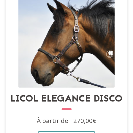
être
choisies
sur
la
page
du
produit
LICOL ELEGANCE DISCO
À partir de
270,00
€