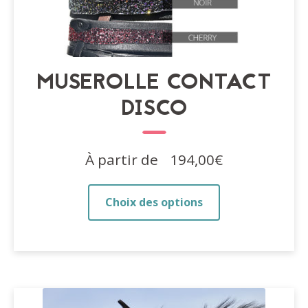
MUSEROLLE CONTACT
DISCO
À partir de
194,00
€
Ce
Choix des options
produit
a
plusieurs
variations.
Les
options
peuvent