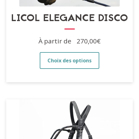
LICOL ELEGANCE DISCO
À partir de
270,00
€
Ce
Choix des options
produit
a
plusieurs
variations.
Les
options
peuvent
être
choisies
sur
la