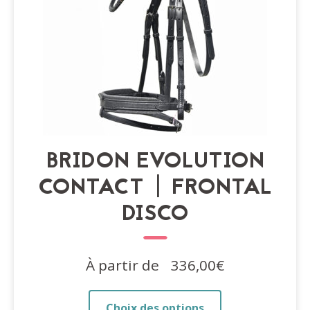
page
du
produit
BRIDON EVOLUTION
CONTACT | FRONTAL
DISCO
À partir de
336,00
€
Ce
Choix des options