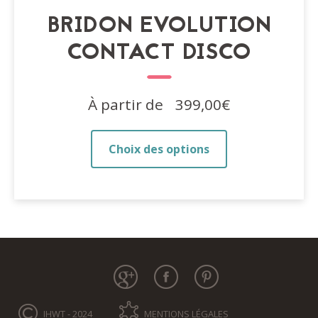
BRIDON EVOLUTION
CONTACT DISCO
À partir de
399,00
€
Ce
Choix des options
produit
a
plusieurs
variations.
Les
options
peuvent
être
choisies
sur
IHWT - 2024
MENTIONS LÉGALES