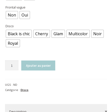
Frontal vague
Non
Oui
Disco
Black is chic
Cherry
Glam
Multicolor
Noir
Royal
quantité
Ajouter au panier
de
BRIDON
POUR
UGS :
ND
HACKAMORE
Catégorie :
Disco
|
FRONTAL
DISCO
Description