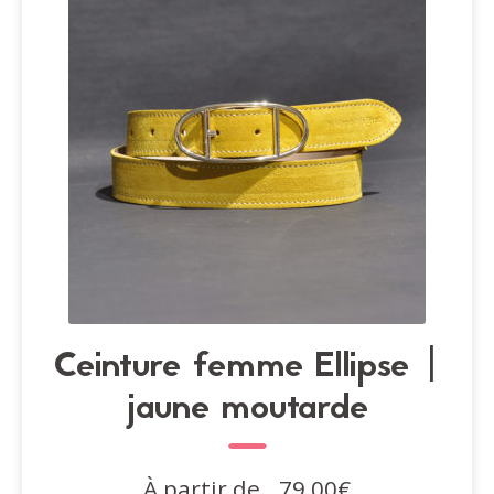
être
choisies
sur
la
page
du
produit
Ceinture femme Ellipse |
jaune moutarde
À partir de
79,00
€