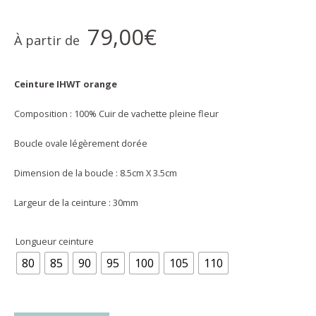
79,00
€
À partir de
Ceinture IHWT orange
Composition : 100% Cuir de vachette pleine fleur
Boucle ovale légèrement dorée
Dimension de la boucle : 8.5cm X 3.5cm
Largeur de la ceinture : 30mm
Longueur ceinture
80
85
90
95
100
105
110