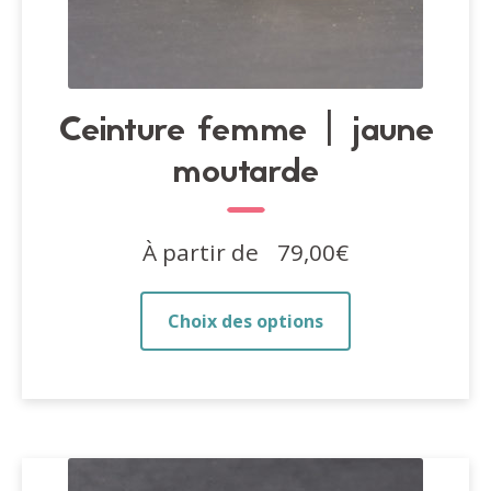
Ceinture femme | jaune
moutarde
À partir de
79,00
€
Ce
Choix des options
produit
a
plusieurs
variations.
Les
options
peuvent