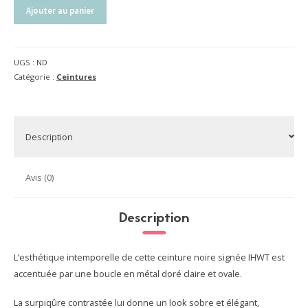
quantité
Ajouter au panier
de
Ceinture
femme
UGS :
ND
Ellipse
Catégorie :
Ceintures
|
rouge
Description
Avis (0)
Description
L’esthétique intemporelle de cette ceinture noire signée IHWT est
accentuée par une boucle en métal doré claire et ovale.
La surpiqûre contrastée lui donne un look sobre et élégant,