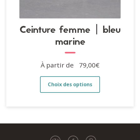
Ceinture femme | bleu
marine
À partir de
79,00
€
Ce
Choix des options
produit
a
plusieurs
variations.
Les
options
peuvent
être