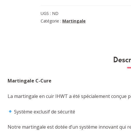
Martingale
C-
UGS :
ND
Cure
Catégorie :
Martingale
à
anneaux
|
Havane
Descr
Martingale C-Cure
La martingale en cuir IHWT a été spécialement conçue pour 
Système exclusif de sécurité
Notre martingale est dotée d’un système innovant qui relie