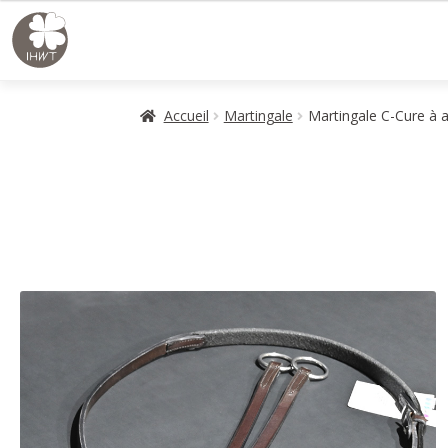
Aller
Aller
à
au
la
contenu
navigation
Accueil
Martingale
Martingale C-Cure à