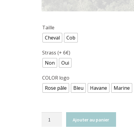
Taille
Cheval
Cob
Strass (+ 6€)
Non
Oui
COLOR logo
Rose pâle
Bleu
Havane
Marine
quantité
Ajouter au panier
de