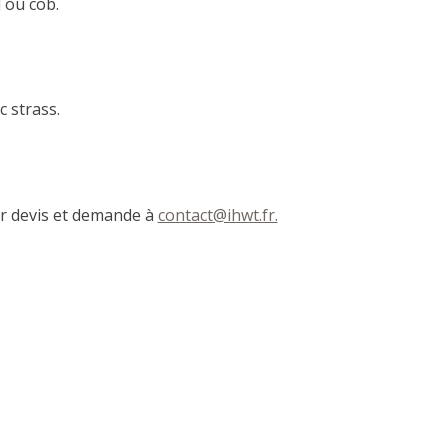
l ou cob.
c strass.
sur devis et demande à
contact@ihwt.fr.