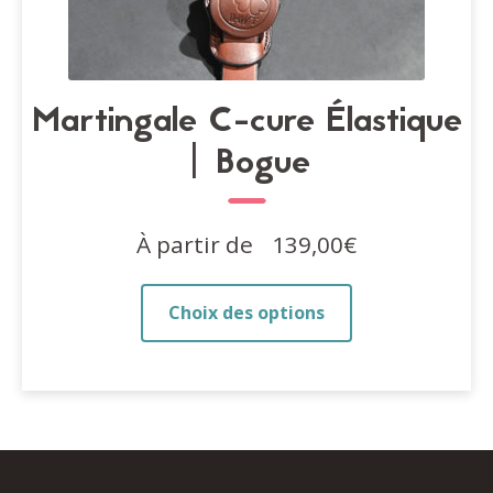
Martingale C-cure Élastique
| Bogue
À partir de
139,00
€
Ce
Choix des options
produit
a
plusieurs
variations.
Les
options
peuvent