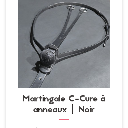
peuvent
être
choisies
sur
la
page
du
produit
Martingale C-Cure à
anneaux | Noir