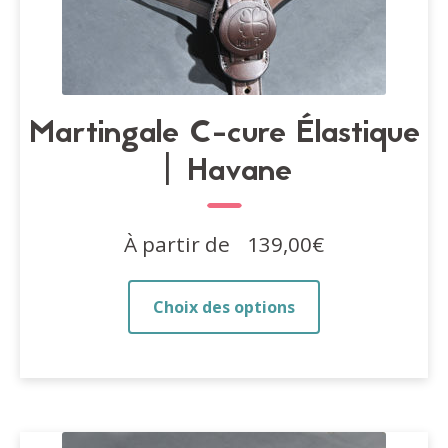
Martingale C-cure Élastique
| Havane
À partir de
139,00
€
Ce
Choix des options
produit
a
plusieurs
variations.
Les
options