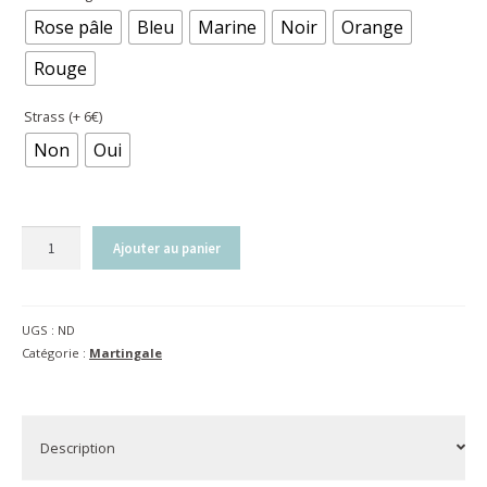
Rose pâle
Bleu
Marine
Noir
Orange
Rouge
Strass (+ 6€)
Non
Oui
quantité
Ajouter au panier
de
Martingale
C-
UGS :
ND
cure
Catégorie :
Martingale
Élastique
|
Noir
Description