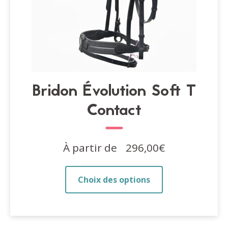
produit
Bridon Évolution Soft T
Contact
À partir de
296,00
€
Ce
Choix des options
produit
a
plusieurs
variations.