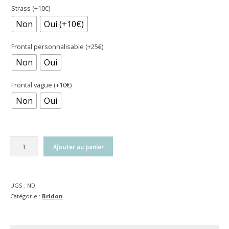
Strass (+10€)
Non
Oui (+10€)
Frontal personnalisable (+25€)
Non
Oui
Frontal vague (+10€)
Non
Oui
quantité
Ajouter au panier
de
Têtière
Évolution
UGS :
ND
Catégorie :
Bridon