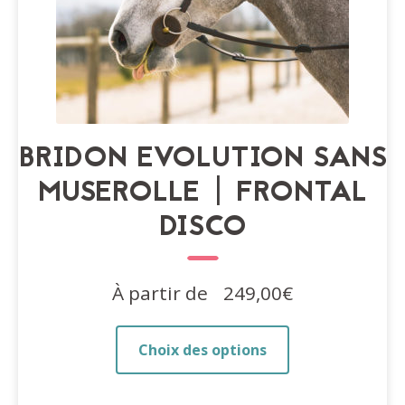
produit
BRIDON EVOLUTION SANS
MUSEROLLE | FRONTAL
DISCO
À partir de
249,00
€
Ce
Choix des options
produit
a
plusieurs