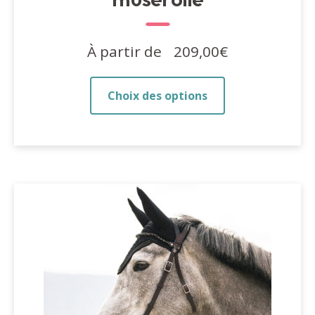
muserolle
À partir de
209,00
€
Ce
Choix des options
produit
a
plusieurs
variations.
Les
options
peuvent
être
choisies
sur
la
page
du