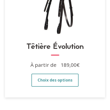
produit
Têtière Évolution
À partir de
189,00
€
Ce
Choix des options
produit
a
plusieurs
variations.
Les