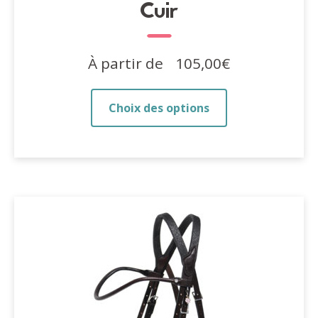
Cuir
À partir de
105,00
€
Ce
Choix des options
produit
a
plusieurs
variations.
Les
options
peuvent
être
choisies
sur
la
page
du