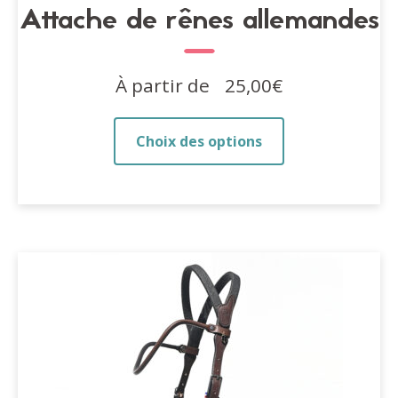
Attache de rênes allemandes
À partir de
25,00
€
Ce
Choix des options
produit
a
plusieurs
variations.
Les
options
peuvent
être
choisies
sur
la
page