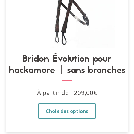
du
produit
Bridon Évolution pour
hackamore | sans branches
À partir de
209,00
€
Ce
Choix des options
produit
a
plusieurs