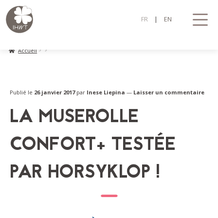
Aller
Aller
In Horse We Trust
à
au
FR
|
EN
la
contenu
navigation
Accueil
Publié le
26 janvier 2017
par
Inese Liepina
—
Laisser un commentaire
LA MUSEROLLE
CONFORT+ TESTÉE
PAR HORSYKLOP !