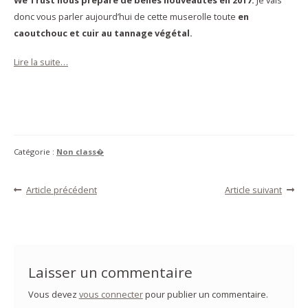
donc vous parler aujourd’hui de cette muserolle toute
en
caoutchouc et cuir au tannage végétal.
Lire la suite…
Catégorie :
Non class�
Navigation
Article
Article
Article précédent
Article suivant
précédent :
suivant :
de
l’article
Laisser un commentaire
Vous devez
vous connecter
pour publier un commentaire.