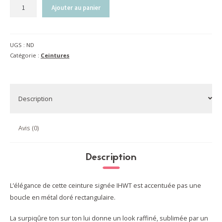
quantité
Ajouter au panier
de
Ceinture
femme
UGS :
ND
|
Catégorie :
Ceintures
noir
Description
Avis (0)
Description
L’élégance de cette ceinture signée IHWT est accentuée pas une
boucle en métal doré rectangulaire.
La surpiqûre ton sur ton lui donne un look raffiné, sublimée par un