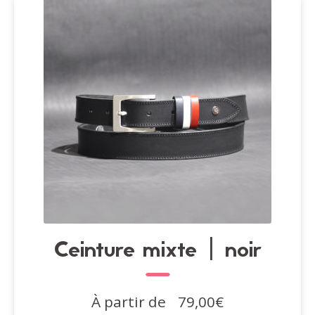
peuvent
être
choisies
sur
la
page
du
produit
Ceinture mixte | noir
À partir de
79,00
€