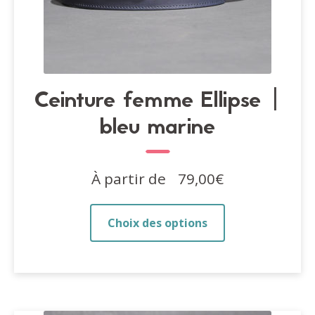
Ceinture femme Ellipse |
bleu marine
À partir de
79,00
€
Ce
Choix des options
produit
a
plusieurs
variations.
Les
options