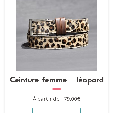
être
choisies
sur
la
page
du
produit
Ceinture femme | léopard
À partir de
79,00
€
Ce