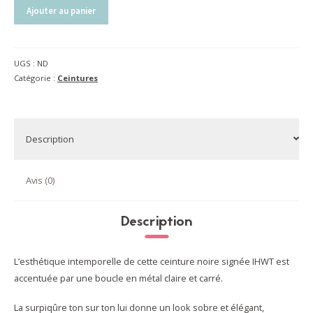
quantité
Ajouter au panier
de
Ceinture
mixte
UGS :
ND
|
Catégorie :
Ceintures
noir
Description
Avis (0)
Description
L’esthétique intemporelle de cette ceinture noire signée IHWT est
accentuée par une boucle en métal claire et carré.
La surpiqûre ton sur ton lui donne un look sobre et élégant,