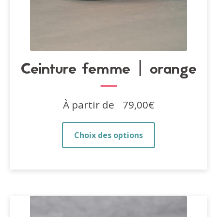
Ceinture femme | orange
À partir de
79,00
€
Ce
Choix des options
produit
a
plusieurs
variations.
Les
options
peuvent