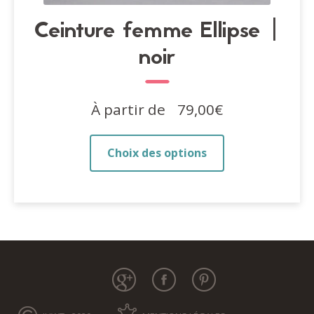
Ceinture femme Ellipse |
noir
À partir de
79,00
€
Ce
Choix des options
produit
a
plusieurs
variations.
Les
options
peuvent
être
choisies
sur